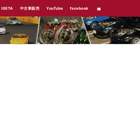
TOP
 IGETA
中古車販売
YouTube
facebook
走行会
レッスン/貸切
SHOP案内
About IGETA
中古車販売
YouTube
facebook