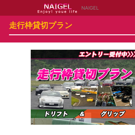
コンテンツにスキップする
NAIGEL
走行枠貸切プラン